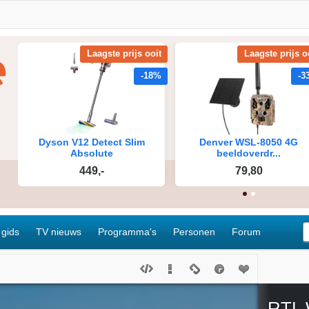
 gids
TV nieuws
Programma's
Personen
Forum
RTL 