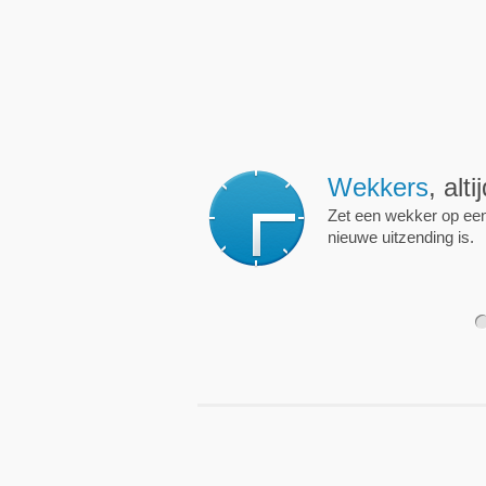
Wekkers
, alt
Zet een wekker op een 
nieuwe uitzending is.
1