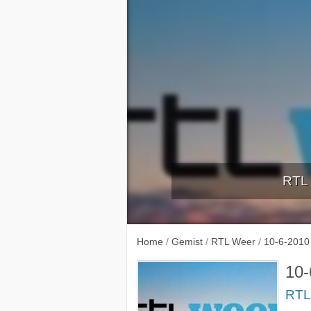
RTL 
5-6-2
Home
/
Gemist
/
RTL Weer
/
10-6-2010
10-
RTL