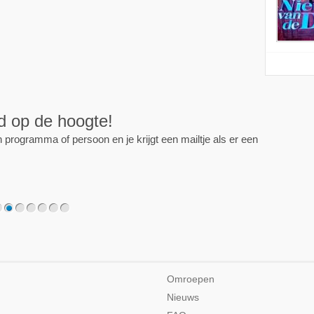
ijd op de hoogte!
programma of persoon en je krijgt een mailtje als er een
2
3
4
5
6
7
Omroepen
Nieuws