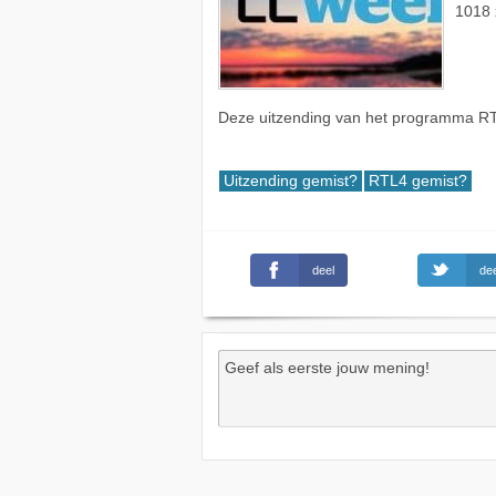
1018 
Deze uitzending van het programma RT
Uitzending gemist?
RTL4 gemist?
deel
dee