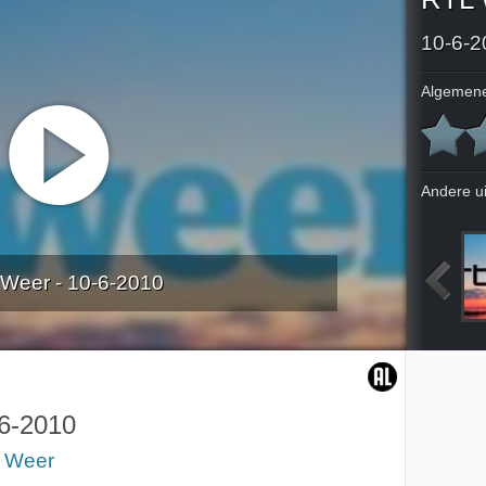
10-6-2
Algemene
Andere u
Weer - 10-6-2010
010
6-6-2010
7-6-2010
8-6-2010
6-2010
 Weer