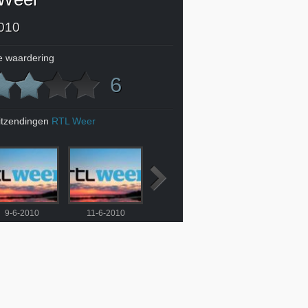
010
 waardering
6
itzendingen
RTL Weer
9-6-2010
11-6-2010
12-6-2010
13-6-2010