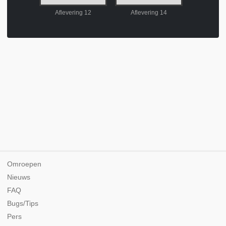
ing 11
Aflevering 12
Aflevering 14
Aflever
Omroepen
Nieuws
FAQ
Bugs/Tips
Pers