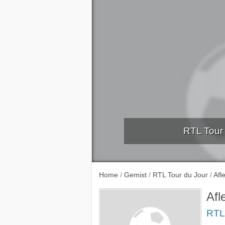
RTL Tour 
Aflever
Home
/
Gemist
/
RTL Tour du Jour
/
Afl
Afl
RTL