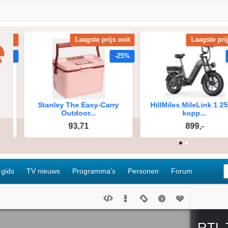
 gids
TV nieuws
Programma's
Personen
Forum
RTL 