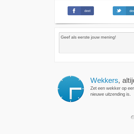
deel
dee
Wekkers
, alt
Zet een wekker op een 
nieuwe uitzending is.
1