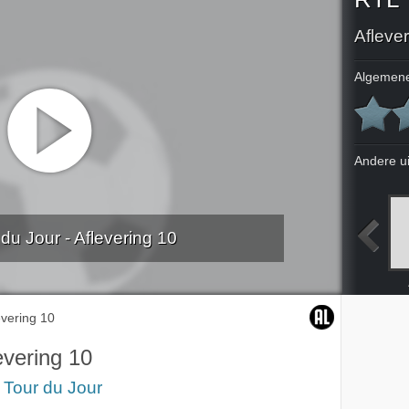
Afleve
Algemene
Andere u
du Jour - Aflevering 10
ing 5
Aflevering 6
Aflevering 7
Aflevering 8
evering 10
evering 10
 Tour du Jour