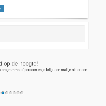
l
ijd op de hoogte!
programma of persoon en je krijgt een mailtje als er een
2
3
4
5
6
7