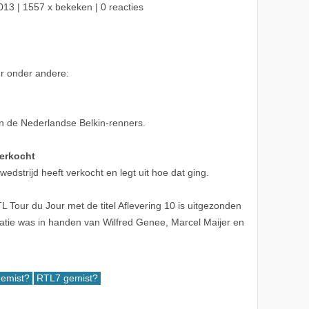
013
| 1557 x bekeken | 0 reacties
ur onder andere:
n de Nederlandse Belkin-renners.
verkocht
wedstrijd heeft verkocht en legt uit hoe dat ging.
Tour du Jour met de titel Aflevering 10 is uitgezonden
atie was in handen van Wilfred Genee, Marcel Maijer en
gemist?
RTL7 gemist?