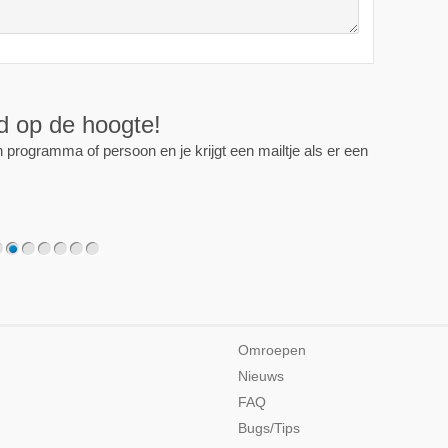
ijd op de hoogte!
programma of persoon en je krijgt een mailtje als er een
2
3
4
5
6
7
Omroepen
Nieuws
FAQ
Bugs/Tips