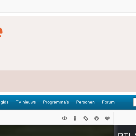
 gids
TV nieuws
Programma's
Personen
Forum
RTL 