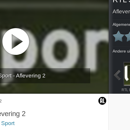
Aflever
Algemene
Andere u
port - Aflevering 2
heren
Wielrennen Dutch Food Valley Classics
Finale heren
Wings Wheels And Goggles
2
evering 2
 Sport