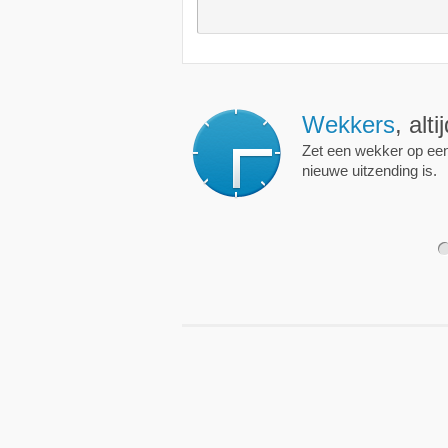
Wekkers
, alt
Zet een wekker op een 
nieuwe uitzending is.
1