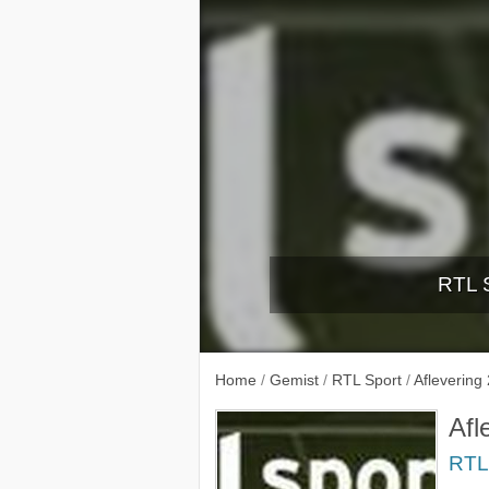
RTL S
Finale 
Home
/
Gemist
/
RTL Sport
/
Aflevering 
Afl
RTL