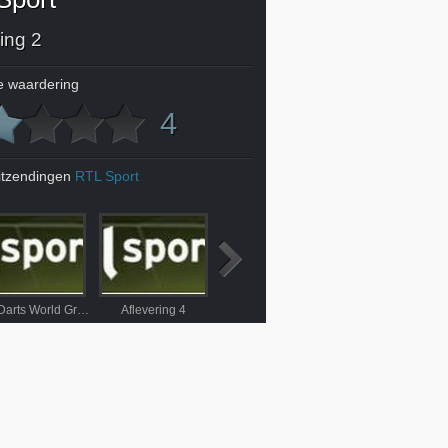
ing 2
 waardering
4
itzendingen
RTL Sport
RTL Darts World Grand Prix
Aflevering 4
Aflevering 5
Aflevering 6