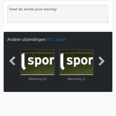
Andere uitzendingen
RTL Sport
ing 10
Aflevering 20
Aflevering 21
Aflever