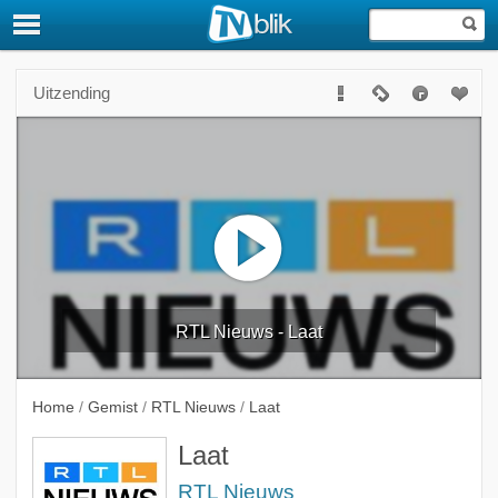
Uitzending
RTL Nieuws - Laat
Home
/
Gemist
/
RTL Nieuws
/
Laat
Laat
RTL Nieuws