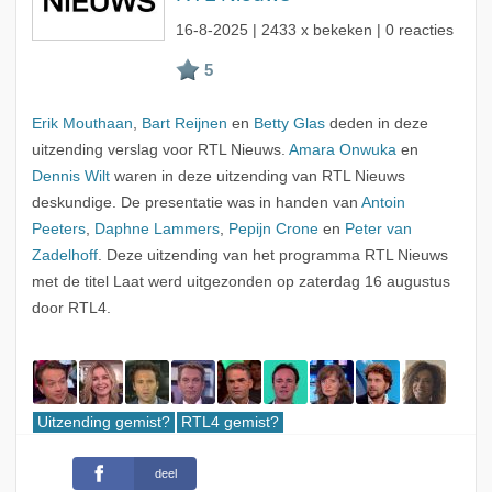
16-8-2025
| 2433 x bekeken | 0 reacties
Erik Mouthaan
,
Bart Reijnen
en
Betty Glas
deden in deze
uitzending verslag voor RTL Nieuws.
Amara Onwuka
en
Dennis Wilt
waren in deze uitzending van RTL Nieuws
deskundige. De presentatie was in handen van
Antoin
Peeters
,
Daphne Lammers
,
Pepijn Crone
en
Peter van
Zadelhoff
. Deze uitzending van het programma RTL Nieuws
met de titel Laat werd uitgezonden op zaterdag 16 augustus
door RTL4.
Uitzending gemist?
RTL4 gemist?
deel