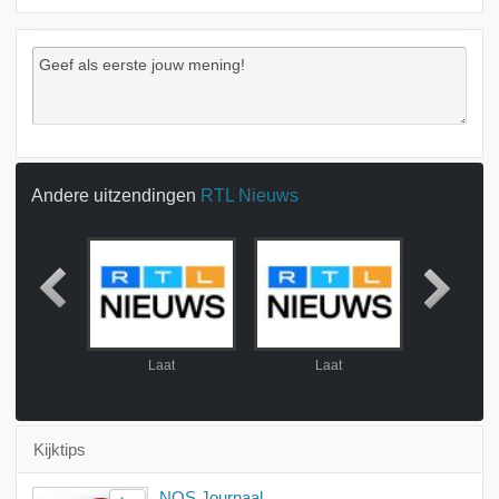
Andere uitzendingen
RTL Nieuws
 uur
Laat
Laat
La
Kijktips
NOS Journaal