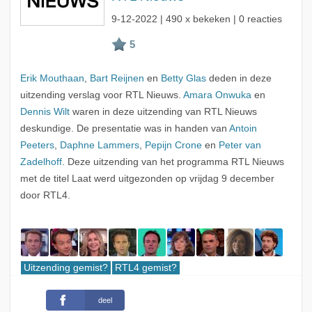
9-12-2022
| 490 x bekeken | 0 reacties
Erik Mouthaan
,
Bart Reijnen
en
Betty Glas
deden in deze
uitzending verslag voor RTL Nieuws.
Amara Onwuka
en
Dennis Wilt
waren in deze uitzending van RTL Nieuws
deskundige. De presentatie was in handen van
Antoin
Peeters
,
Daphne Lammers
,
Pepijn Crone
en
Peter van
Zadelhoff
. Deze uitzending van het programma RTL Nieuws
met de titel Laat werd uitgezonden op vrijdag 9 december
door RTL4.
Uitzending gemist?
RTL4 gemist?
deel