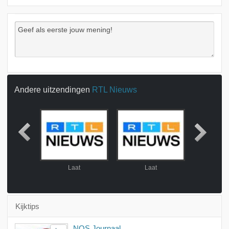
Andere uitzendingen
RTL Nieuws
at
Laat
Laat
La
Kijktips
NOS Journaal