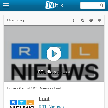
Uitzending
RTL Nieuws - Laat
Home
/
Gemist
/
RTL Nieuws
/
Laat
Laat
RTL Nieuws