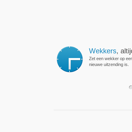
Wekkers
, alt
Zet een wekker op een 
nieuwe uitzending is.
1