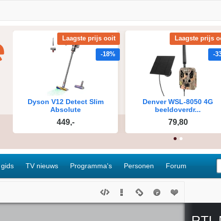
 gids
TV nieuws
Programma's
Personen
Forum
RTL 