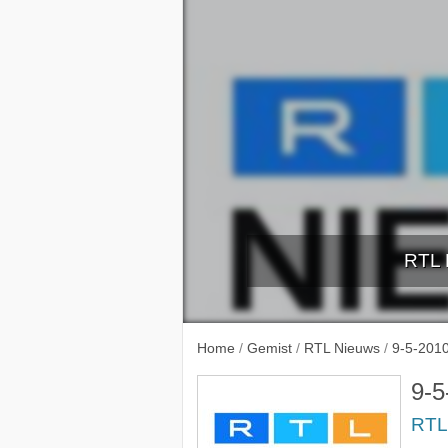
RTL 
4-5-2
Home
/
Gemist
/
RTL Nieuws
/
9-5-201
9-5
RTL