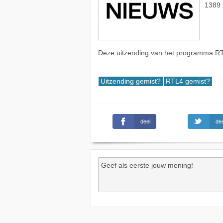
1389 
Deze uitzending van het programma RT
Uitzending gemist?
RTL4 gemist?
deel
dee