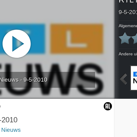
9-5-20
Algemene
Andere u
Nieuws - 9-5-2010
010
5-5-2010
6-5-2010
7-5-2010
0
-2010
 Nieuws