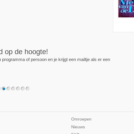
ijd op de hoogte!
programma of persoon en je krijgt een mailtje als er een
2
3
4
5
6
7
Omroepen
Nieuws