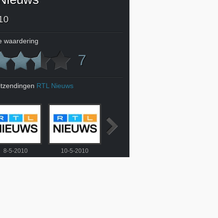
10
 waardering
7
itzendingen
RTL Nieuws
8-5-2010
10-5-2010
11-5-2010
12-5-2010