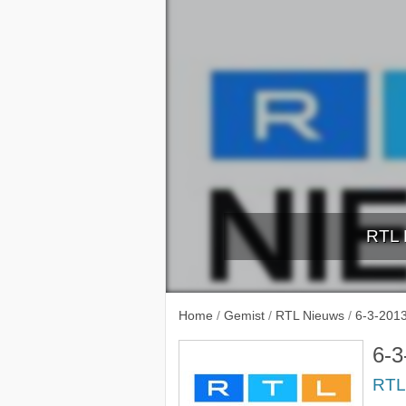
RTL 
1-3-2
Home
/
Gemist
/
RTL Nieuws
/
6-3-201
6-3
RTL