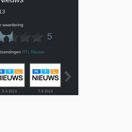
13
 waardering
5
itzendingen
RTL Nieuws
5-3-2013
7-3-2013
8-3-2013
9-3-2013