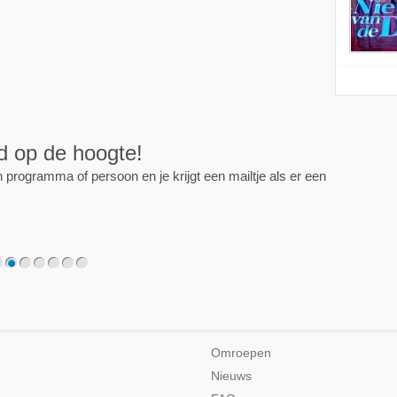
ijd op de hoogte!
programma of persoon en je krijgt een mailtje als er een
2
3
4
5
6
7
Omroepen
Nieuws