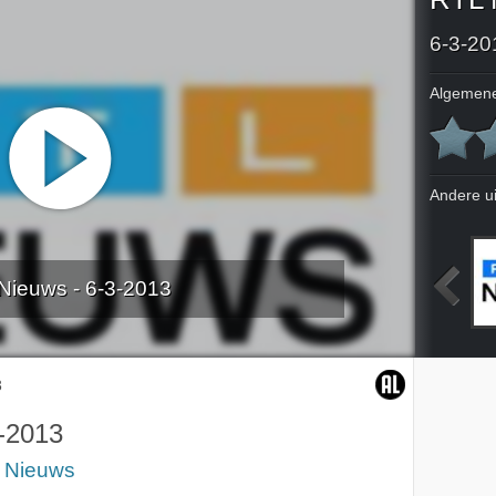
6-3-20
Algemene
Andere u
Nieuws - 6-3-2013
013
2-3-2013
3-3-2013
4-3-2013
3
-2013
 Nieuws