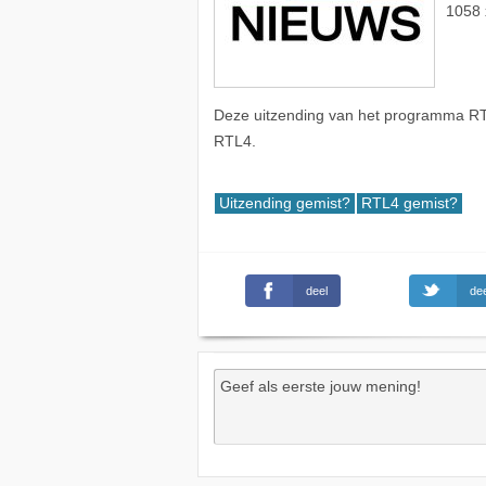
1058 
Deze uitzending van het programma RT
RTL4.
Uitzending gemist?
RTL4 gemist?
deel
dee