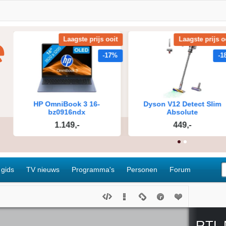
 gids
TV nieuws
Programma's
Personen
Forum
RTL 