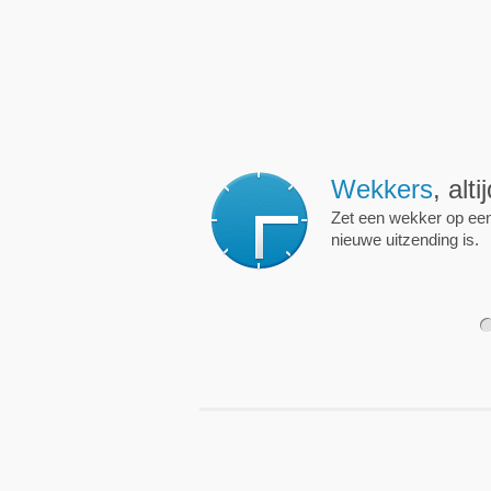
Wekkers
, alt
Zet een wekker op een 
nieuwe uitzending is.
1