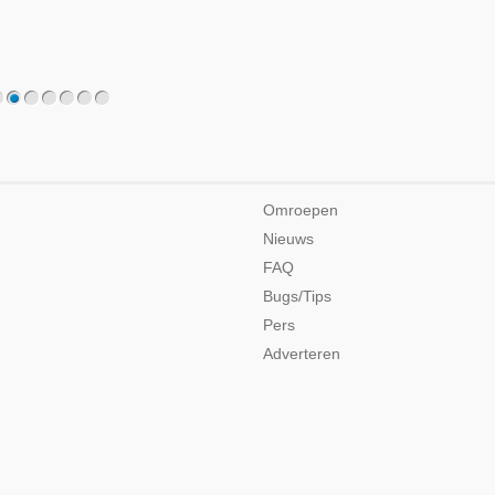
2
3
4
5
6
7
Omroepen
Nieuws
FAQ
Bugs/Tips
Pers
Adverteren