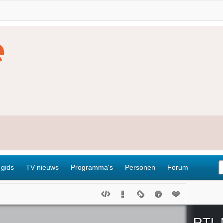
 gids
TV nieuws
Programma's
Personen
Forum
RTL 