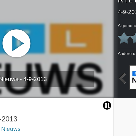
4-9-20
Algemene
Andere u
Nieuws - 4-9-2013
2013
31-8-2013
1-9-2013
2-9-2013
3
-2013
 Nieuws