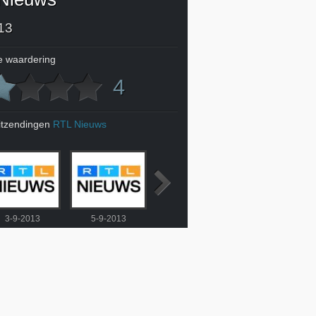
13
 waardering
4
itzendingen
RTL Nieuws
3-9-2013
5-9-2013
6-9-2013
7-9-2013