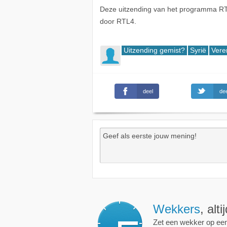
Deze uitzending van het programma R
door RTL4.
Uitzending gemist?
Syrië
Vere
deel
dee
Wekkers
, alt
Zet een wekker op een 