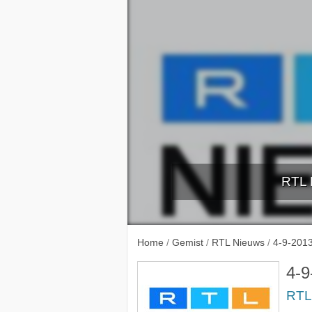
RTL 
30-8-
Home
/
Gemist
/
RTL Nieuws
/
4-9-201
4-9
RTL