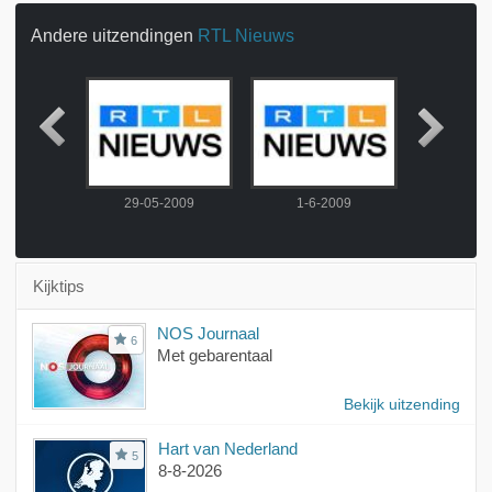
Andere uitzendingen
RTL Nieuws
2009
29-05-2009
1-6-2009
2-6-
Kijktips
NOS Journaal
6
Met gebarentaal
Bekijk uitzending
Hart van Nederland
5
8-8-2026