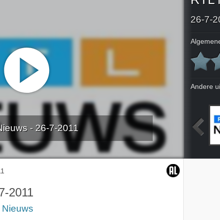
26-7-2
Algemene
Andere u
ieuws - 26-7-2011
2011
22-7-2011
23-7-2011
24-7-2011
11
7-2011
 Nieuws