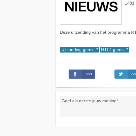
1481 
Deze uitzending van het programma RTL
Uitzending gemist?
RTL4 gemist?
deel
dee