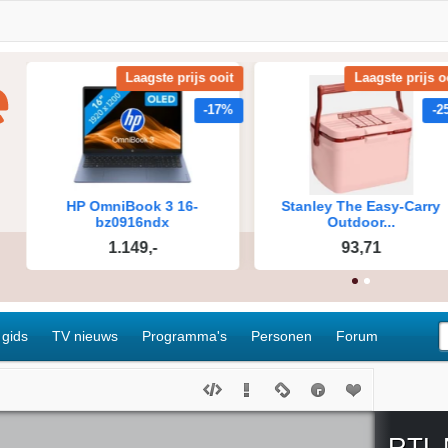
 gids
TV nieuws
Programma's
Personen
Forum
RTL 