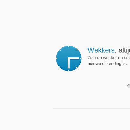
Wekkers
, alt
Zet een wekker op een 
nieuwe uitzending is.
1