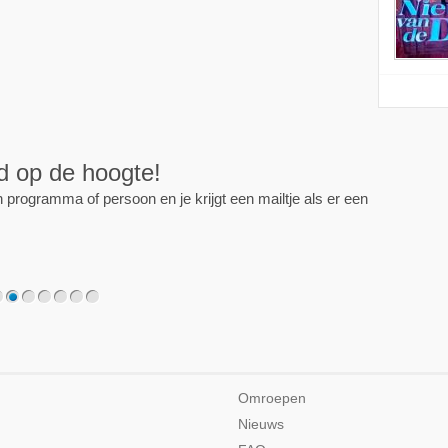
ijd op de hoogte!
programma of persoon en je krijgt een mailtje als er een
2
3
4
5
6
7
Omroepen
Nieuws