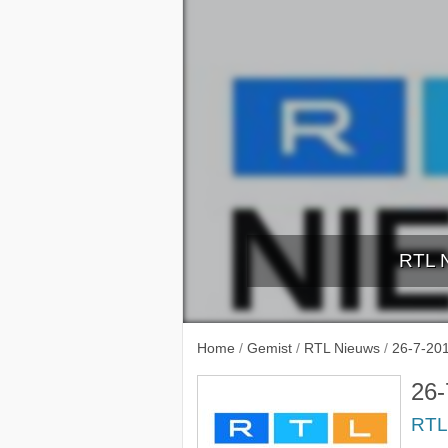
RTL N
21-7-
Home
/
Gemist
/
RTL Nieuws
/
26-7-20
26-
RTL