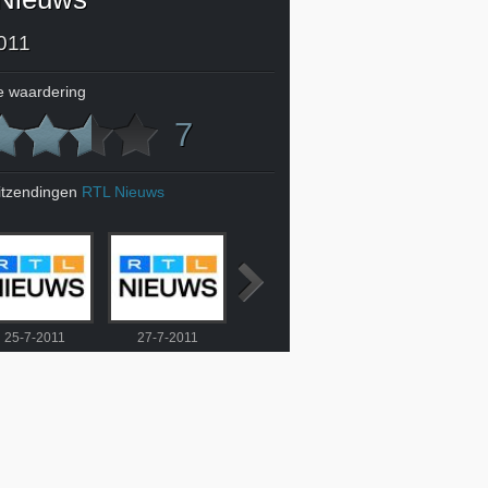
011
 waardering
7
itzendingen
RTL Nieuws
25-7-2011
27-7-2011
28-7-2011
29-7-2011