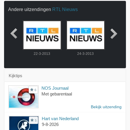
Andere uitzendingen
RTL Nieuws
2013
22-3-2013
24-3-2013
25-3-
Kijktips
NOS Journaal
6
Met gebarentaal
Bekijk uitzending
Hart van Nederland
5
9-8-2026