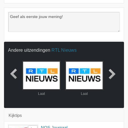
Andere uitzendingen
RTL Nieuws
at
Laat
Laat
La
Kijktips
NOS Journaal