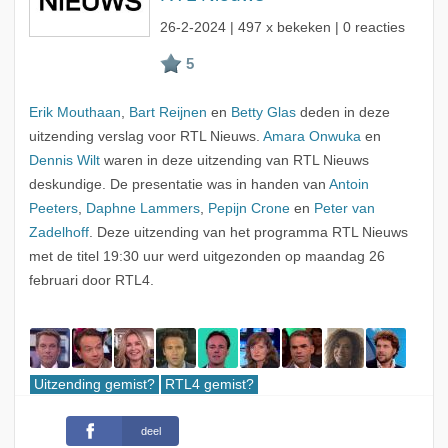
26-2-2024
| 497 x bekeken | 0 reacties
Erik Mouthaan
,
Bart Reijnen
en
Betty Glas
deden in deze
uitzending verslag voor RTL Nieuws.
Amara Onwuka
en
Dennis Wilt
waren in deze uitzending van RTL Nieuws
deskundige. De presentatie was in handen van
Antoin
Peeters
,
Daphne Lammers
,
Pepijn Crone
en
Peter van
Zadelhoff
. Deze uitzending van het programma RTL Nieuws
met de titel 19:30 uur werd uitgezonden op maandag 26
februari door RTL4.
Uitzending gemist?
RTL4 gemist?
deel