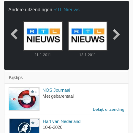
Andere uitzendingen
RTL Nieuws
2011
11-1-2011
13-1-2011
14-1-
Kijktips
NOS Journaal
6
Met gebarentaal
Bekijk uitzending
Hart van Nederland
5
10-8-2026