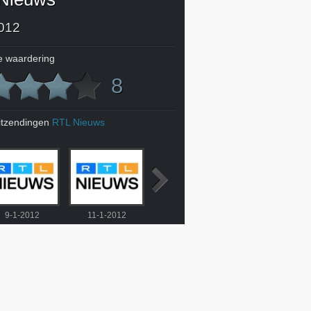
012
 waardering
8
itzendingen
RTL Nieuws
9-1-2012
11-1-2012
12-1-2012
13-1-2012