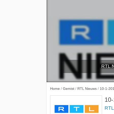
RTL N
5-1-2
Home
/
Gemist
/
RTL Nieuws
/
10-1-20
10-
RTL