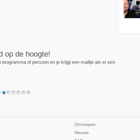
ijd op de hoogte!
programma of persoon en je krijgt een mailtje als er een
2
3
4
5
6
7
Omroepen
Nieuws