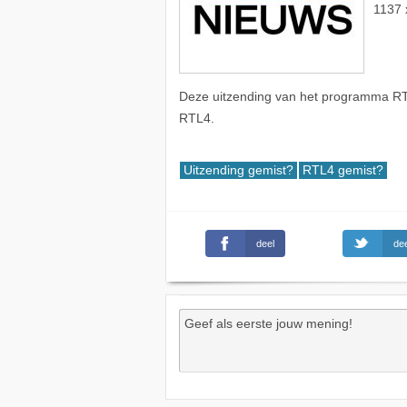
1137 
Deze uitzending van het programma RTL
RTL4.
Uitzending gemist?
RTL4 gemist?
deel
dee