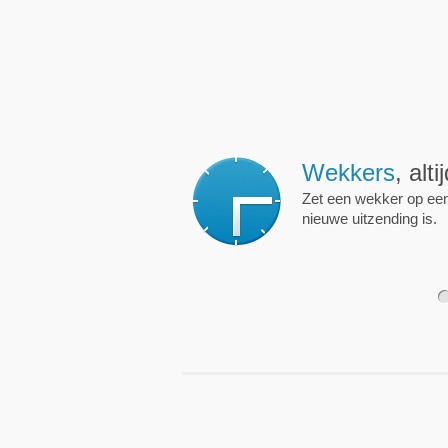
Wekkers
, alt
Zet een wekker op een 
nieuwe uitzending is.
1