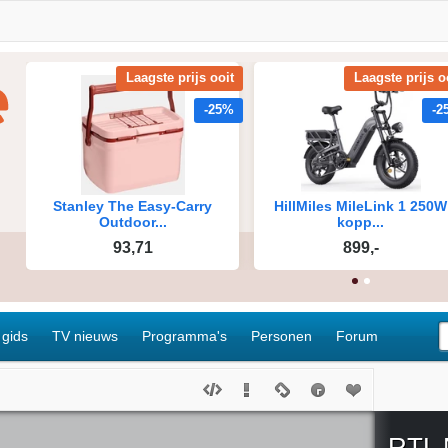
 gids
TV nieuws
Programma's
Personen
Forum
RTL 