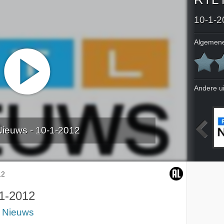
10-1-2
Algemene
Andere u
ieuws - 10-1-2012
012
6-1-2012
7-1-2012
8-1-2012
12
1-2012
 Nieuws