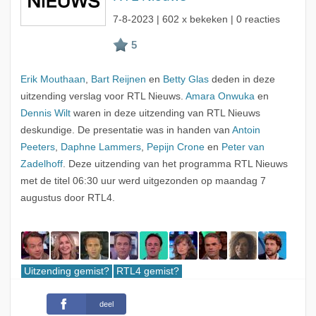
7-8-2023
| 602 x bekeken | 0 reacties
Erik Mouthaan
,
Bart Reijnen
en
Betty Glas
deden in deze
uitzending verslag voor RTL Nieuws.
Amara Onwuka
en
Dennis Wilt
waren in deze uitzending van RTL Nieuws
deskundige. De presentatie was in handen van
Antoin
Peeters
,
Daphne Lammers
,
Pepijn Crone
en
Peter van
Zadelhoff
. Deze uitzending van het programma RTL Nieuws
met de titel 06:30 uur werd uitgezonden op maandag 7
augustus door RTL4.
Uitzending gemist?
RTL4 gemist?
deel