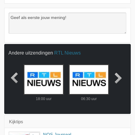
Andere uitzendingen
RTL Nieuws
 uur
18:00 uur
06:30 uur
06:30
Kijktips
NOS Journaal