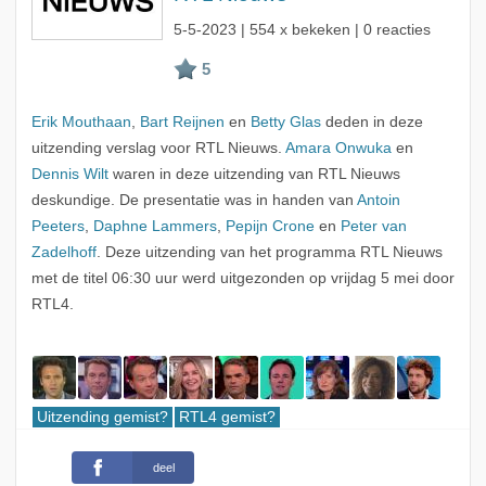
5-5-2023
| 554 x bekeken | 0 reacties
Erik Mouthaan
,
Bart Reijnen
en
Betty Glas
deden in deze
uitzending verslag voor RTL Nieuws.
Amara Onwuka
en
Dennis Wilt
waren in deze uitzending van RTL Nieuws
deskundige. De presentatie was in handen van
Antoin
Peeters
,
Daphne Lammers
,
Pepijn Crone
en
Peter van
Zadelhoff
. Deze uitzending van het programma RTL Nieuws
met de titel 06:30 uur werd uitgezonden op vrijdag 5 mei door
RTL4.
Uitzending gemist?
RTL4 gemist?
deel