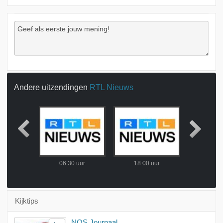
Andere uitzendingen
RTL Nieuws
 uur
06:30 uur
18:00 uur
18:00
Kijktips
NOS Journaal