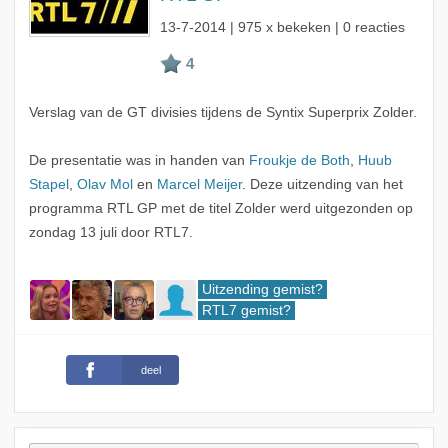
13-7-2014
| 975 x bekeken | 0 reacties
Verslag van de GT divisies tijdens de Syntix Superprix Zolder.
De presentatie was in handen van
Froukje de Both
,
Huub
Stapel
,
Olav Mol
en
Marcel Meijer
. Deze uitzending van het
programma RTL GP met de titel Zolder werd uitgezonden op
zondag 13 juli door RTL7.
Uitzending gemist?
RTL7 gemist?
deel