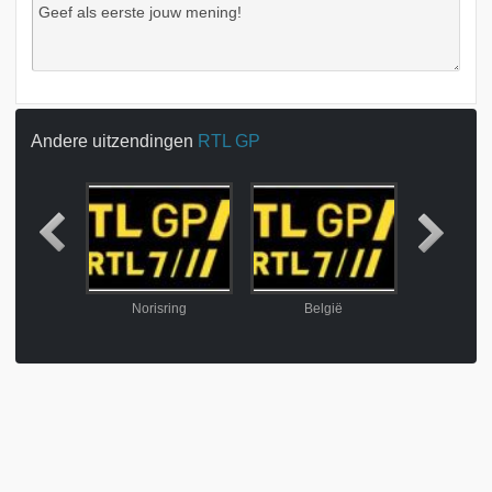
Andere uitzendingen
RTL GP
ring
Norisring
België
Zol