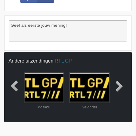
Andere uitzendingen
RTL GP
der
Moskou
Velddriel
Compi