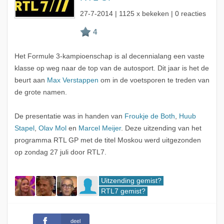
27-7-2014
| 1125 x bekeken | 0 reacties
Het Formule 3-kampioenschap is al decennialang een vaste
klasse op weg naar de top van de autosport. Dit jaar is het de
beurt aan
Max Verstappen
om in de voetsporen te treden van
de grote namen.
De presentatie was in handen van
Froukje de Both
,
Huub
Stapel
,
Olav Mol
en
Marcel Meijer
. Deze uitzending van het
programma RTL GP met de titel Moskou werd uitgezonden
op zondag 27 juli door RTL7.
Uitzending gemist?
RTL7 gemist?
deel