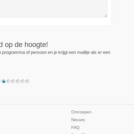
ijd op de hoogte!
programma of persoon en je krijgt een mailtje als er een
2
3
4
5
6
7
Omroepen
Nieuws
FAQ