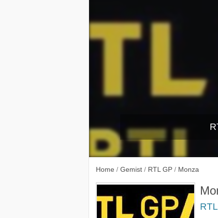
R
Nederland
Hocken
Home
/
Gemist
/
RTL GP
/
Monza
Mo
RTL