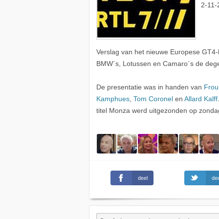
2-11-
Verslag van het nieuwe Europese GT4-
BMW´s, Lotussen en Camaro´s de dege
De presentatie was in handen van
Frou
Kamphues
,
Tom Coronel
en
Allard Kalff
titel Monza werd uitgezonden op zond
deel
dee