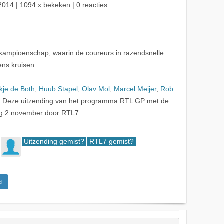
2014
| 1094 x bekeken | 0 reacties
kampioenschap, waarin de coureurs in razendsnelle
ns kruisen.
kje de Both
,
Huub Stapel
,
Olav Mol
,
Marcel Meijer
,
Rob
. Deze uitzending van het programma RTL GP met de
ag 2 november door RTL7.
Uitzending gemist?
RTL7 gemist?
l