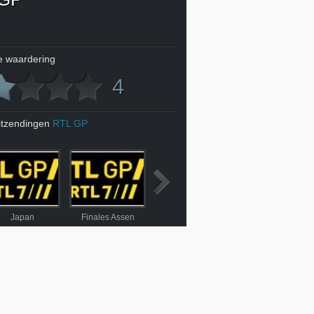
 waardering
4
itzendingen
RTL GP
Japan
Finales Assen
België
Azerbaijan