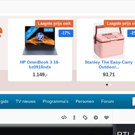
 gids
TV nieuws
Programma's
Personen
Forum
RTL