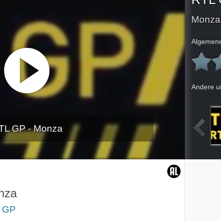
Monza
Algemene
Andere u
TL GP - Monza
heim
Hockenheim
Finales Assen
Desafio Inca
nza
 GP