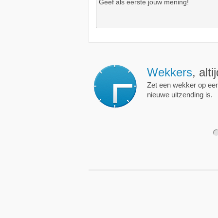
Wekkers
, alt
Zet een wekker op een 
nieuwe uitzending is.
1