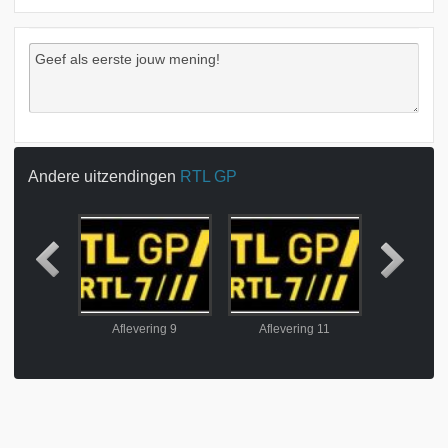
Andere uitzendingen
RTL GP
ring 8
Aflevering 9
Aflevering 11
Aflever