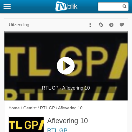
Uitzending
RTL GP - Aflevering 10
Home
/
Gemist
/
RTL GP
/
Aflevering 10
Aflevering 10
RTL GP