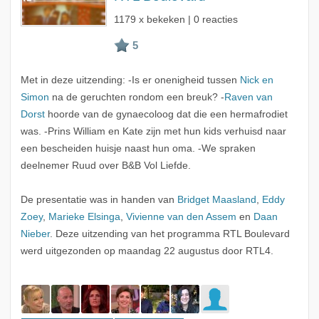
1179 x bekeken | 0 reacties
Met in deze uitzending: -Is er onenigheid tussen
Nick en
Simon
na de geruchten rondom een breuk? -
Raven van
Dorst
hoorde van de gynaecoloog dat die een hermafrodiet
was. -Prins William en Kate zijn met hun kids verhuisd naar
een bescheiden huisje naast hun oma. -We spraken
deelnemer Ruud over B&B Vol Liefde.
De presentatie was in handen van
Bridget Maasland
,
Eddy
Zoey
,
Marieke Elsinga
,
Vivienne van den Assem
en
Daan
Nieber
. Deze uitzending van het programma RTL Boulevard
werd uitgezonden op maandag 22 augustus door RTL4.