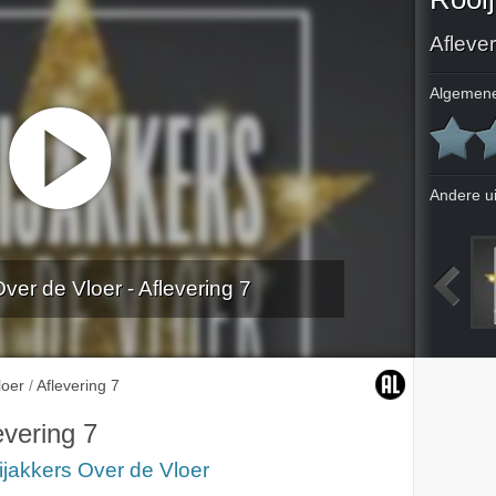
Aflever
Algemene
Andere u
ver de Vloer - Aflevering 7
ing 1
Aflevering 2
Aflevering 3
Aflevering 4
loer
/
Aflevering 7
evering 7
jakkers Over de Vloer