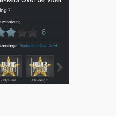
ing 7
 waardering
6
itzendingen
Rooijakkers Over de Vloer
Patty Brard
Aflevering 8
Aflevering 9