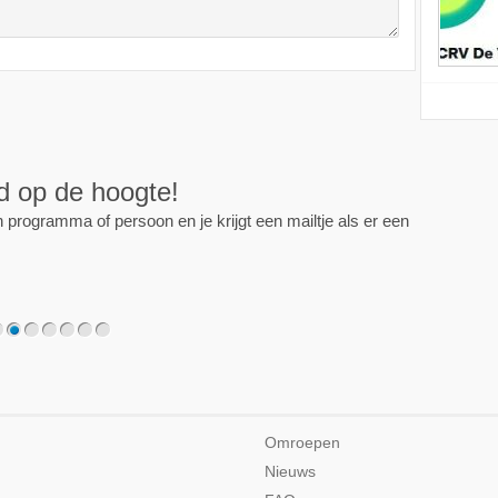
ijd op de hoogte!
programma of persoon en je krijgt een mailtje als er een
2
3
4
5
6
7
Omroepen
Nieuws