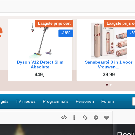
 gids
TV nieuws
Programma's
Personen
Forum
Rooij