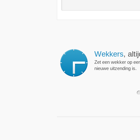
Wekkers
, alt
Zet een wekker op een 
nieuwe uitzending is.
1