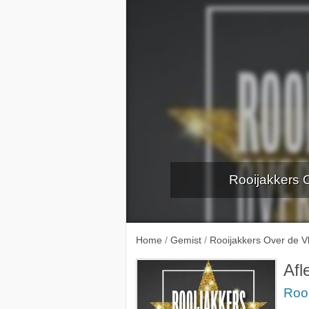
Rooijakkers O
Aflever
Home
/
Gemist
/
Rooijakkers Over de V
Afl
Rooi