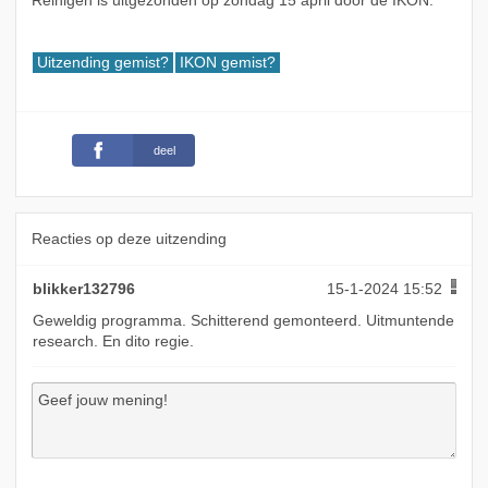
Reinigen is uitgezonden op zondag 15 april door de IKON.
Uitzending gemist?
IKON gemist?
deel
Reacties op deze uitzending
blikker132796
15-1-2024 15:52
Geweldig programma. Schitterend gemonteerd. Uitmuntende
research. En dito regie.