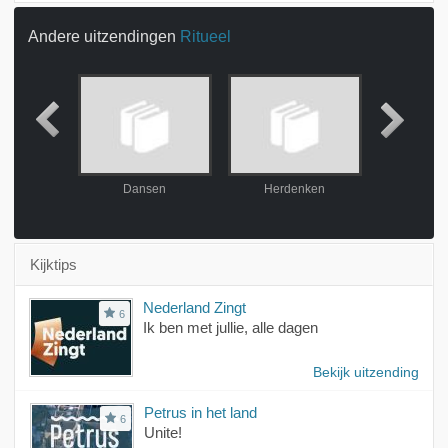
Andere uitzendingen
Ritueel
en
Dansen
Herdenken
Trip
Kijktips
Nederland Zingt
6
Ik ben met jullie, alle dagen
Bekijk uitzending
Petrus in het land
6
Unite!