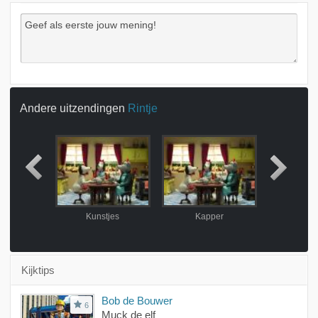
Andere uitzendingen
Rintje
oren
Kunstjes
Kapper
Gel
Kijktips
Bob de Bouwer
6
Muck de elf