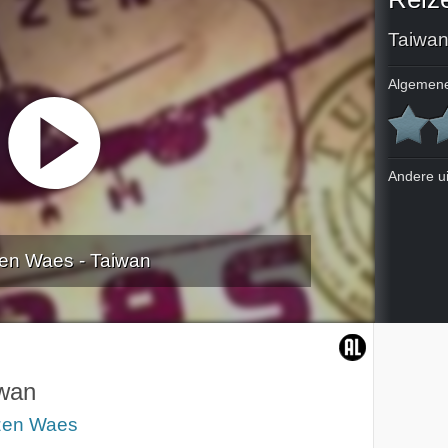
Taiwa
Algemene
Andere u
en Waes - Taiwan
wan
zen Waes