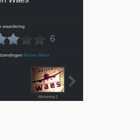
n
 waardering
6
itzendingen
Reizen Waes
Aflevering 2
Aflevering 3
10 jaar onderweg