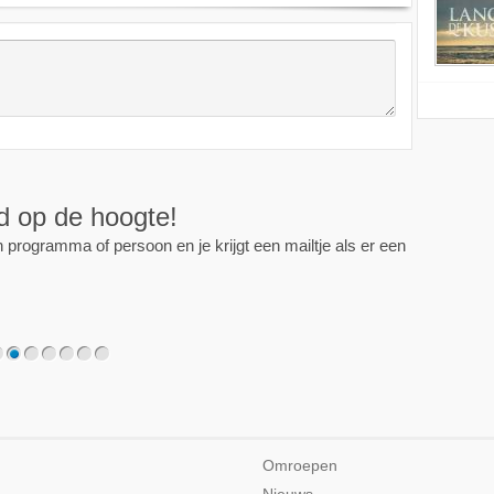
ijd op de hoogte!
programma of persoon en je krijgt een mailtje als er een
2
3
4
5
6
7
Omroepen