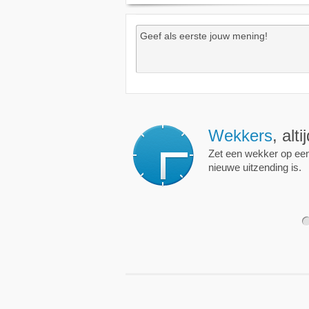
Wekkers
, alt
Zet een wekker op een 
nieuwe uitzending is.
1