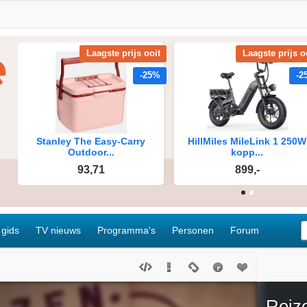
 gids
TV nieuws
Programma's
Personen
Forum
Reiz