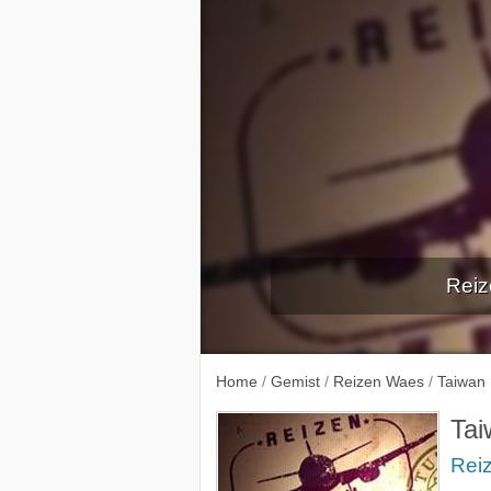
Reiz
Home
/
Gemist
/
Reizen Waes
/
Taiwan
Tai
Rei