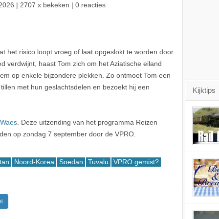
2026
| 2707 x bekeken | 0 reacties
t het risico loopt vroeg of laat opgeslokt te worden door
d verdwijnt, haast Tom zich om het Aziatische eiland
 hem op enkele bijzondere plekken. Zo ontmoet Tom een
illen met hun geslachtsdelen en bezoekt hij een
Kijktips
 Waes
. Deze uitzending van het programma Reizen
onden op zondag 7 september door de VPRO.
tan
Noord-Korea
Soedan
Tuvalu
VPRO gemist?
l