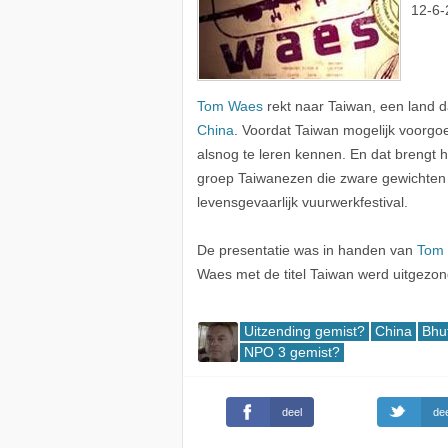
12-6-
Tom Waes
rekt naar Taiwan, een land da
China
. Voordat Taiwan mogelijk voorgoe
alsnog te leren kennen. En dat brengt
groep Taiwanezen die zware gewichten t
levensgevaarlijk vuurwerkfestival.
De presentatie was in handen van
Tom
Waes met de titel Taiwan werd uitgez
Uitzending gemist?
China
Bhu
NPO 3 gemist?
deel
dee