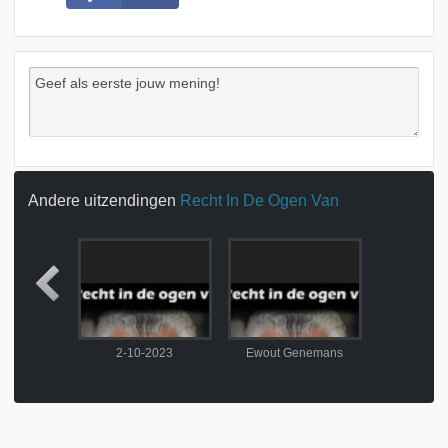
Andere uitzendingen
Recht In De Ogen Van
Roethof
2-10-2023
Ewout Genemans