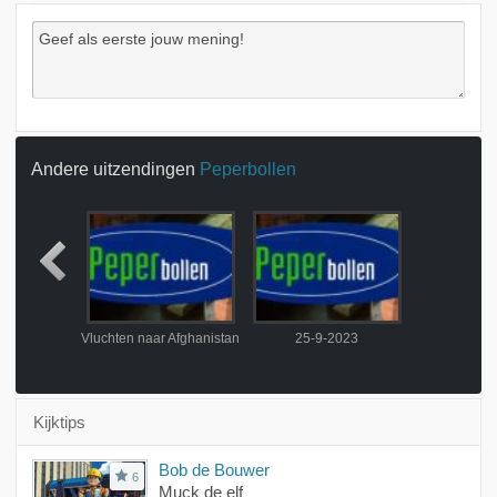
Andere uitzendingen
Peperbollen
over
Vluchten naar Afghanistan
25-9-2023
Kijktips
Bob de Bouwer
6
Muck de elf