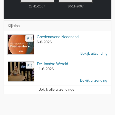
-2007
28-11-2007
30-11-2007
3-12-
Kijktips
Goedenavond Nederland
4
6-8-2026
Bekijk uitzending
De Joodse Wereld
5
11-6-2026
Bekijk uitzending
Bekijk alle uitzendingen