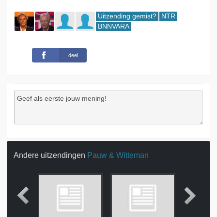
Uitzending gemist?
NTR
BNNVARA
deel
Andere uitzendingen
Pauw & Witteman