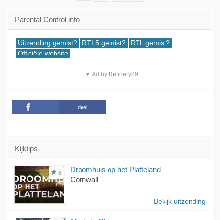
Parental Control info
Uitzending gemist?
RTL5 gemist?
RTL gemist?
Officiële website
▼ Ad by Refinery89
deel
Kijktips
Droomhuis op het Platteland
6
Cornwall
Bekijk uitzending