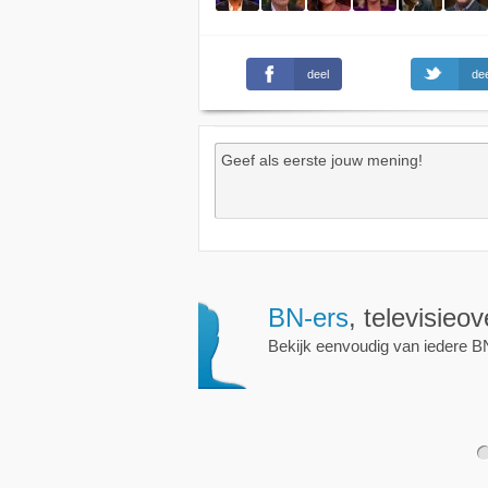
deel
dee
Wekkers
, alt
Zet een wekker op een 
nieuwe uitzending is.
1