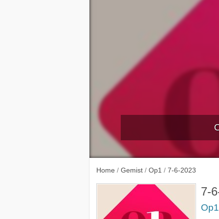
O
31-5-
Home
/
Gemist
/
Op1
/
7-6-2023
7-6
Op1