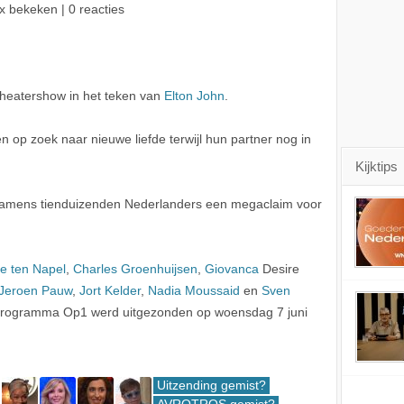
x bekeken | 0 reacties
theatershow in het teken van
Elton John
.
n op zoek naar nieuwe liefde terwijl hun partner nog in
Kijktips
 namens tienduizenden Nederlanders een megaclaim voor
ie ten Napel
,
Charles Groenhuijsen
,
Giovanca
Desire
Jeroen Pauw
,
Jort Kelder
,
Nadia Moussaid
en
Sven
 programma Op1 werd uitgezonden op woensdag 7 juni
Uitzending gemist?