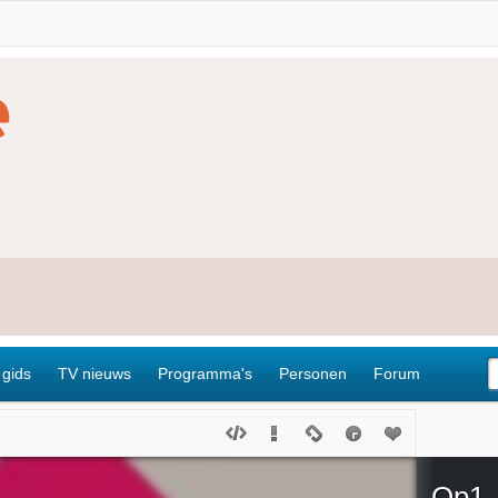
 gids
TV nieuws
Programma's
Personen
Forum
Op1