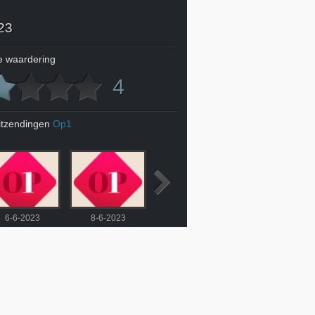
23
 waardering
4
itzendingen
Op1
6-6-2023
8-6-2023
9-6-2023
12-6-2023