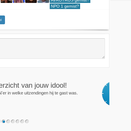
AVROTROS gemist?
NPO 1 gemist?
l
ijd op de hoogte!
programma of persoon en je krijgt een mailtje als er een
2
3
4
5
6
7