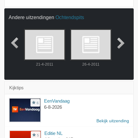
Andere uitzendingen
Ochtendspits
2011
21-4-2011
26-4-2011
28-4-
Kijktips
EenVandaag
6
6-8-2026
Bekijk uitzending
Editie NL
5