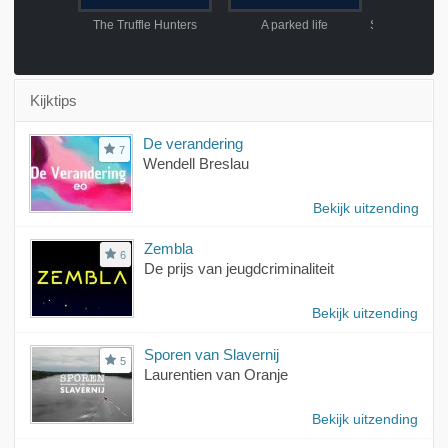
The Truffle Hunters
A parked life
Kijktips
De verandering
7
Wendell Breslau
Bekijk uitzending
Zembla
6
De prijs van jeugdcriminaliteit
Bekijk uitzending
Sporen van Slavernij
5
Laurentien van Oranje
Bekijk uitzending