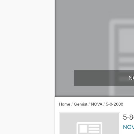
N
30-7-
Home
/
Gemist
/
NOVA
/
5-8-2008
5-8
NO