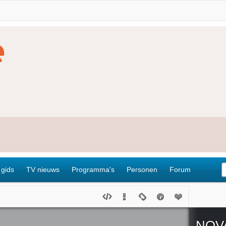
 gids
TV nieuws
Programma's
Personen
Forum
NOV