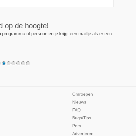
ijd op de hoogte!
programma of persoon en je krijgt een mailtje als er een
2
3
4
5
6
7
Omroepen
Nieuws
FAQ
Bugs/Tips
Pers
Adverteren