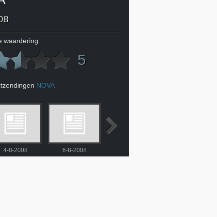
08
 waardering
5
itzendingen
NOVA
4-8-2008
6-8-2008
7-8-2008
8-8-2008