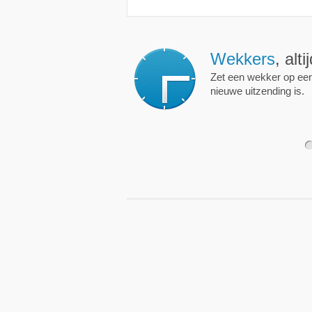
Wekkers
, alt
Zet een wekker op een 
nieuwe uitzending is.
1