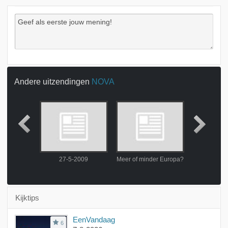
Andere uitzendingen
NOVA
2009
27-5-2009
Meer of minder Europa?
30-5-
Kijktips
EenVandaag
6