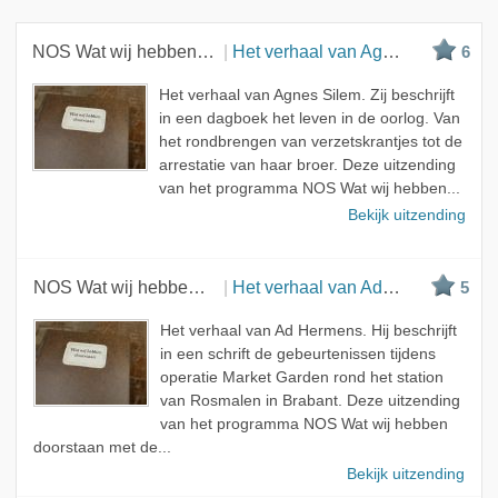
Nieuwste
Beste
NOS Wat wij hebben doorstaan
Het verhaal van Agnes Silem
6
Meest bekeken
Het verhaal van Agnes Silem. Zij beschrijft
A - Z
in een dagboek het leven in de oorlog. Van
het rondbrengen van verzetskrantjes tot de
arrestatie van haar broer. Deze uitzending
van het programma NOS Wat wij hebben...
Bekijk uitzending
NOS Wat wij hebben doorstaan
Het verhaal van Ad Hermens
5
Het verhaal van Ad Hermens. Hij beschrijft
in een schrift de gebeurtenissen tijdens
operatie Market Garden rond het station
van Rosmalen in Brabant. Deze uitzending
van het programma NOS Wat wij hebben
doorstaan met de...
Bekijk uitzending