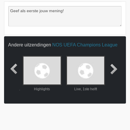
Andere uitzendingen
NOS UEFA Champions League
Live, nabeschouwing Juventus - Real Madrid
Highlights
Live, 1ste helft
Highl