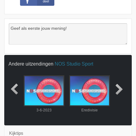
deel
Andere uitzendingen
NOS Studio Sport
visie
3-6-2023
Eredivisie
10-6-
Kijktips