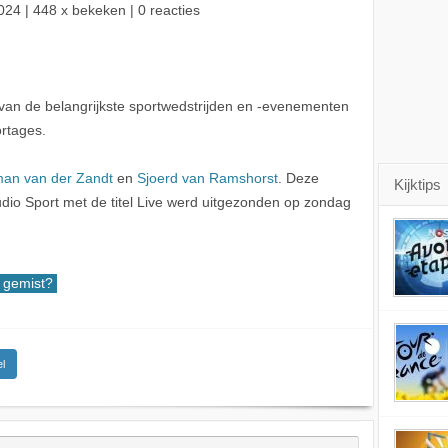
024
| 448 x bekeken | 0 reacties
van de belangrijkste sportwedstrijden en -evenementen
rtages.
an van der Zandt
en
Sjoerd van Ramshorst
. Deze
Kijktips
io Sport met de titel Live werd uitgezonden op zondag
gemist?
l