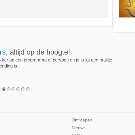
ijd op de hoogte!
programma of persoon en je krijgt een mailtje als er een
2
3
4
5
6
7
Omroepen
Nieuws