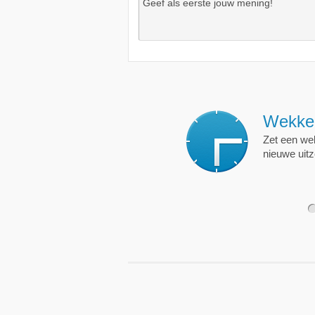
Wekkers
, alt
Zet een wekker op een 
nieuwe uitzending is.
1