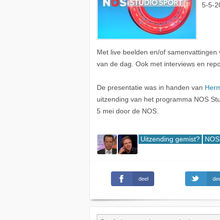
5-5-2
Met live beelden en/of samenvattingen 
van de dag. Ook met interviews en repo
De presentatie was in handen van
Herm
uitzending van het programma NOS Stud
5 mei door de NOS.
Uitzending gemist?
NOS 
deel
dee