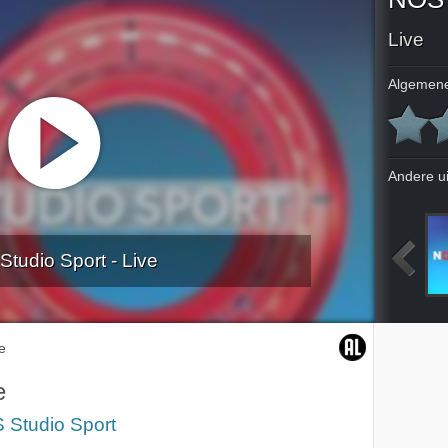
Live
Algemene
Andere u
tudio Sport - Live
isie
Eredivisie
NOS Sport: Vuelta Femenina
4-5-2024
e
e
 Studio Sport