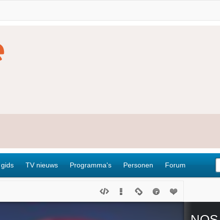
 gids
TV nieuws
Programma's
Personen
Forum
NOS 