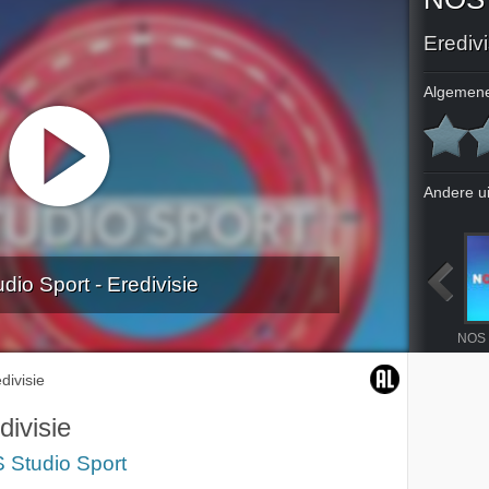
Eredivi
Algemene
Andere u
io Sport - Eredivisie
NOS Sport: WK Atletiek
NOS Sport: WK Atletiek
Eredivisie
19-8-2023
divisie
divisie
 Studio Sport