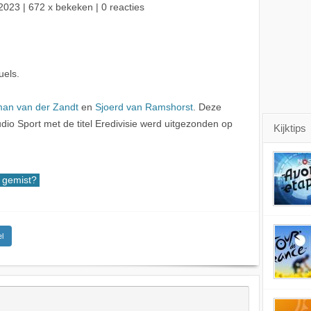
2023
| 672 x bekeken | 0 reacties
uels.
an van der Zandt
en
Sjoerd van Ramshorst
. Deze
o Sport met de titel Eredivisie werd uitgezonden op
Kijktips
gemist?
l