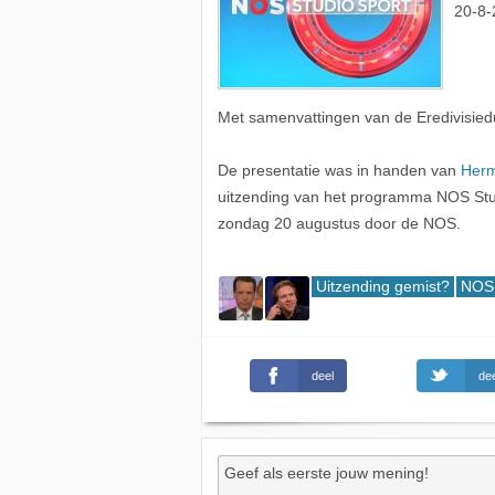
20-8-
Met samenvattingen van de Eredivisied
De presentatie was in handen van
Herm
uitzending van het programma NOS Studi
zondag 20 augustus door de NOS.
Uitzending gemist?
NOS 
deel
dee