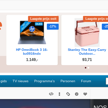
 gids
TV nieuws
Programma's
Personen
Forum
NOS 