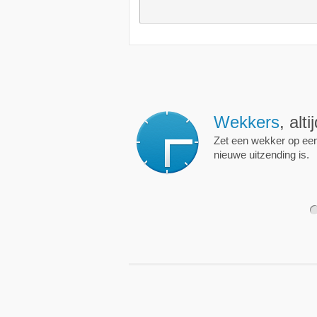
Wekkers
, alt
Zet een wekker op een 
nieuwe uitzending is.
1