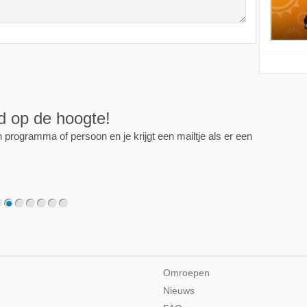
ijd op de hoogte!
programma of persoon en je krijgt een mailtje als er een
2
3
4
5
6
7
Omroepen
Nieuws