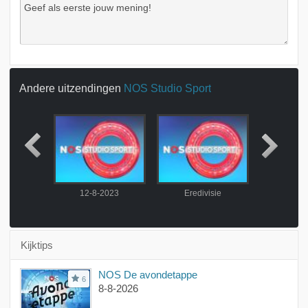
Andere uitzendingen
NOS Studio Sport
visie
12-8-2023
Eredivisie
NOS S
Kijktips
NOS De avondetappe
6
8-8-2026