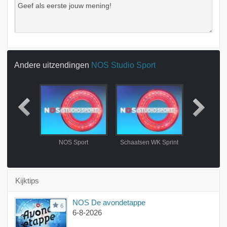
Andere uitzendingen
NOS Studio Sport
visie
NOS Sport
Schaatsen WK Sprint
4-3-
Kijktips
NOS De avondetappe
6
6-8-2026