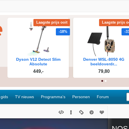
 gids
TV nieuws
Programma's
Personen
Forum
NOS 