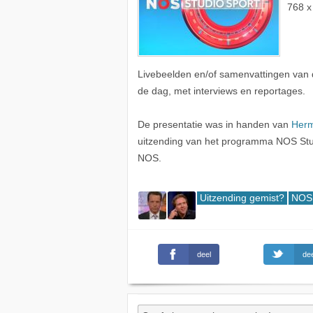
768 x
Livebeelden en/of samenvattingen van 
de dag, met interviews en reportages.
De presentatie was in handen van
Herm
uitzending van het programma NOS Stud
NOS.
Uitzending gemist?
NOS 
deel
dee