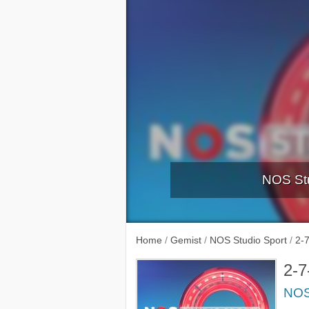
NOS Stu
Live: NK W
Home
/
Gemist
/
NOS Studio Sport
/
2-
2-7
NOS