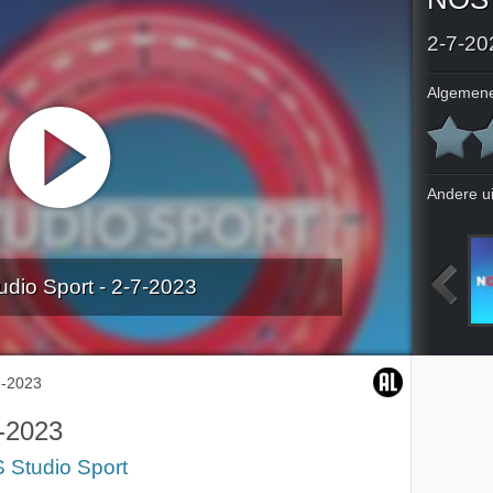
2-7-20
Algemene
Andere u
dio Sport - 2-7-2023
ielrennen
Live: TT Assen
Live: TT Assen
Live: TT Assen
7-2023
-2023
 Studio Sport