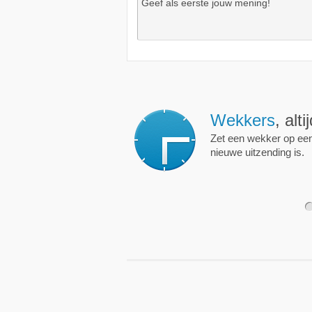
Wekkers
, alt
Zet een wekker op een 
nieuwe uitzending is.
1