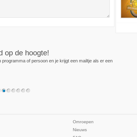
ijd op de hoogte!
programma of persoon en je krijgt een mailtje als er een
2
3
4
5
6
7
Omroepen
Nieuws