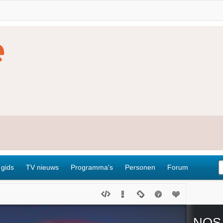
 gids
TV nieuws
Programma's
Personen
Forum
NOS 