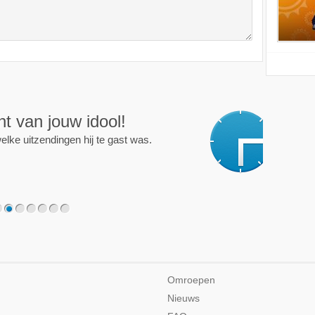
ijd op de hoogte!
programma of persoon en je krijgt een mailtje als er een
2
3
4
5
6
7
Omroepen
Nieuws