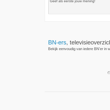
Wekkers
, alt
Zet een wekker op een 
nieuwe uitzending is.
1