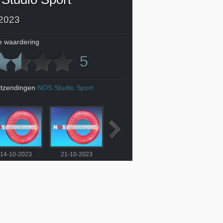
2023
 waardering
5
itzendingen
NOS Studio Sport
14-10-2023
21-10-2023
Eredivisie
Live