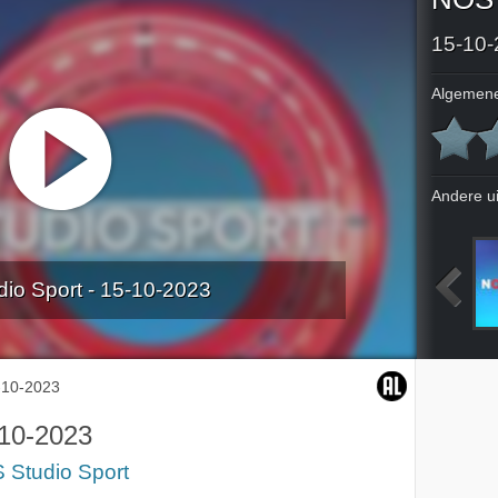
15-10-
Algemene
Andere u
io Sport - 15-10-2023
isie
NOS Formule 1 GP Qatar
Live
8-10-2023
-10-2023
10-2023
 Studio Sport