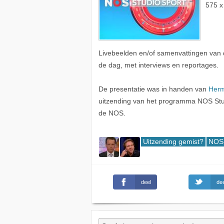
575 x
Livebeelden en/of samenvattingen van 
de dag, met interviews en reportages.
De presentatie was in handen van
Herm
uitzending van het programma NOS Stu
de NOS.
Uitzending gemist?
NOS 
deel
dee