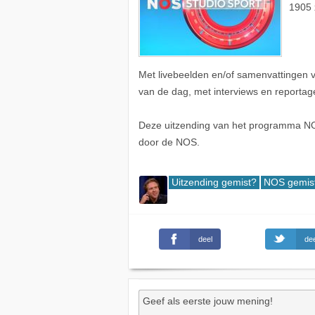
1905 
Met livebeelden en/of samenvattingen 
van de dag, met interviews en reportag
Deze uitzending van het programma NO
door de NOS.
Uitzending gemist?
NOS gemis
deel
dee