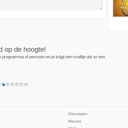
ijd op de hoogte!
programma of persoon en je krijgt een mailtje als er een
2
3
4
5
6
7
Omroepen
Nieuws