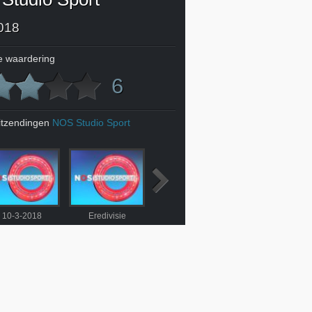
018
 waardering
6
itzendingen
NOS Studio Sport
10-3-2018
Eredivisie
Schaatsen WK finale
17-3-2018