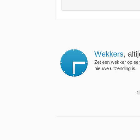
Wekkers
, alt
Zet een wekker op een 
nieuwe uitzending is.
1