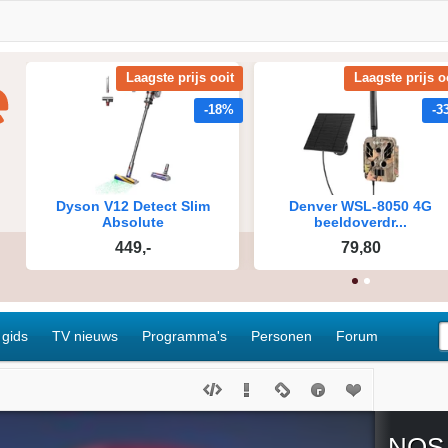
 gids
TV nieuws
Programma's
Personen
Forum
NOS 