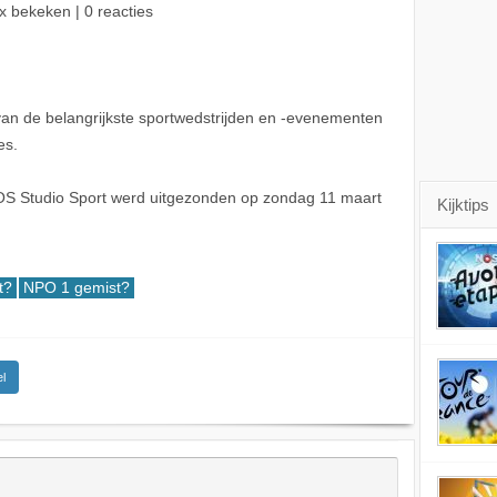
x bekeken | 0 reacties
van de belangrijkste sportwedstrijden en -evenementen
es.
S Studio Sport werd uitgezonden op zondag 11 maart
Kijktips
t?
NPO 1 gemist?
l