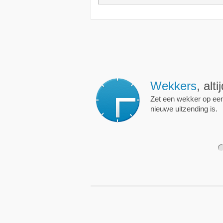
Wekkers
, alt
Zet een wekker op een 
nieuwe uitzending is.
1