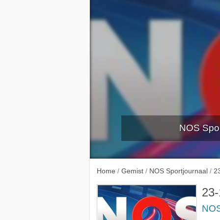
NOS Sport
16-11-
Home
/
Gemist
/
NOS Sportjournaal
/
2
23-
NOS