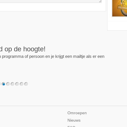
ijd op de hoogte!
programma of persoon en je krijgt een mailtje als er een
2
3
4
5
6
7
Omroepen
Nieuws