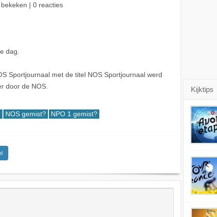
 bekeken | 0 reacties
de dag.
 Sportjournaal met de titel NOS Sportjournaal werd
r door de NOS.
Kijktips
?
NOS gemist?
NPO 1 gemist?
l