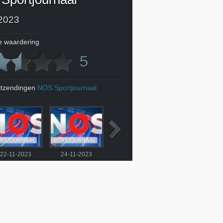
2023
 waardering
5
itzendingen
NOS Sportjournaal
22-11-2023
24-11-2023
25-11-2023
27-11-2023