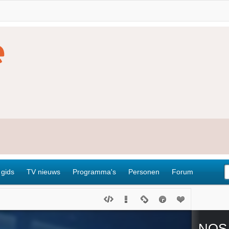
 gids
TV nieuws
Programma's
Personen
Forum
NOS 