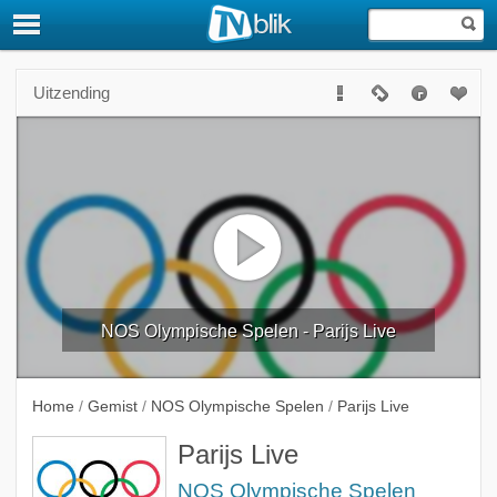
Uitzending
NOS Olympische Spelen - Parijs Live
Home
/
Gemist
/
NOS Olympische Spelen
/
Parijs Live
Parijs Live
NOS Olympische Spelen