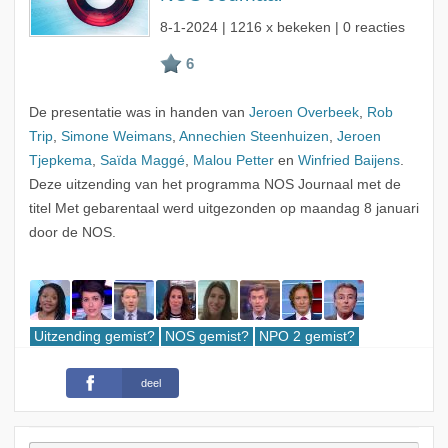
8-1-2024
| 1216 x bekeken | 0 reacties
De presentatie was in handen van
Jeroen Overbeek
,
Rob
Trip
,
Simone Weimans
,
Annechien Steenhuizen
,
Jeroen
Tjepkema
,
Saïda Maggé
,
Malou Petter
en
Winfried Baijens
.
Deze uitzending van het programma NOS Journaal met de
titel Met gebarentaal werd uitgezonden op maandag 8 januari
door de NOS.
Uitzending gemist?
NOS gemist?
NPO 2 gemist?
deel