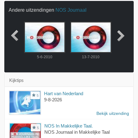
Andere uitzendingen
NOS Journaal
2010
5-6-2010
13-7-2010
14-7-
Kijktips
Hart van Nederland
5
9-8-2026
Bekijk uitzending
NOS In Makkelijke Taal.
5
NOS Journaal in Makkelijke Taal